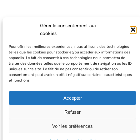
Gérer le consentement aux
cookies
Pour offrir les meilleures expériences, nous utilisons des technologies
telles que les cookies pour stocker et/ou accéder aux informations des
appareils. Le fait de consentir à ces technologies nous permettra de
traiter des données telles que le comportement de navigation ou les ID
Avec le soutien de la Région
uniques sur ce site. Le fait de ne pas consentir ou de retirer son
Wallonne
consentement peut avoir un effet négatif sur certaines caractéristiques
AGEF.be ASBL
et fonctions.
4 rue de la Marne, 4800 VERVIERS
BE 0480 018 554
Accepter
Refuser
Voir les préférences
Facebook
AGEF.be – 2024
Politique de confidentialité