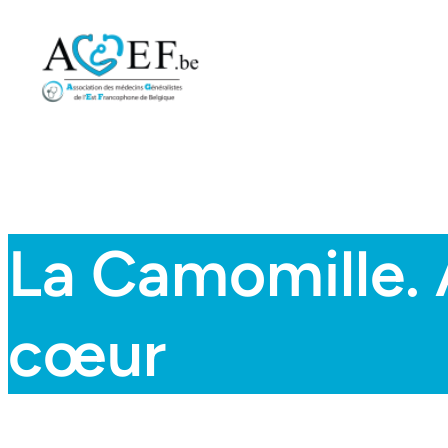
Aller
au
contenu
La Camomille. 
cœur