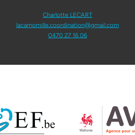
Charlotte LECART
lacamomille.coordination@gmail.com
0470 27 16 06