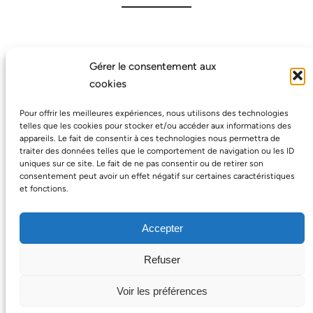
Gérer le consentement aux
cookies
Pour offrir les meilleures expériences, nous utilisons des technologies
telles que les cookies pour stocker et/ou accéder aux informations des
appareils. Le fait de consentir à ces technologies nous permettra de
traiter des données telles que le comportement de navigation ou les ID
Avec le soutien de la Région
uniques sur ce site. Le fait de ne pas consentir ou de retirer son
Wallonne
consentement peut avoir un effet négatif sur certaines caractéristiques
AGEF.be ASBL
et fonctions.
4 rue de la Marne, 4800 VERVIERS
BE 0480 018 554
Accepter
Refuser
Voir les préférences
Facebook
AGEF.be – 2024
Politique de confidentialité