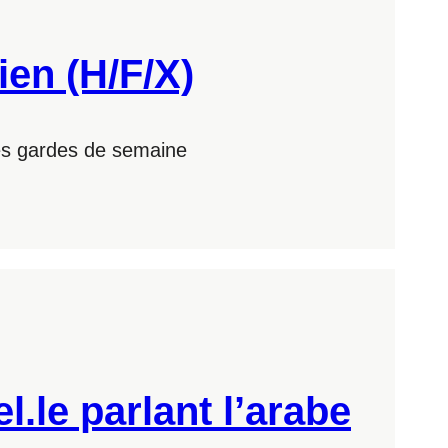
ien (H/F/X)
des gardes de semaine
l.le parlant l’arabe